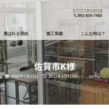
選ばれる理由
施工実績
こんな時は？
佐賀市K様
最
2023年1月25日
2023年10月15日
naitou
終
更
新
日
時
: