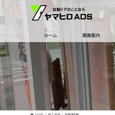
コ
ナ
ン
ビ
テ
ゲ
ン
ー
ツ
シ
ホーム
業務案内
へ
ョ
ス
ン
キ
に
ッ
移
プ
動
HOME
施工実績
佐賀市K様