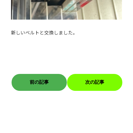
新しいベルトと交換しました。
施
カテゴリー
工
前の記事
次の記事
実
績