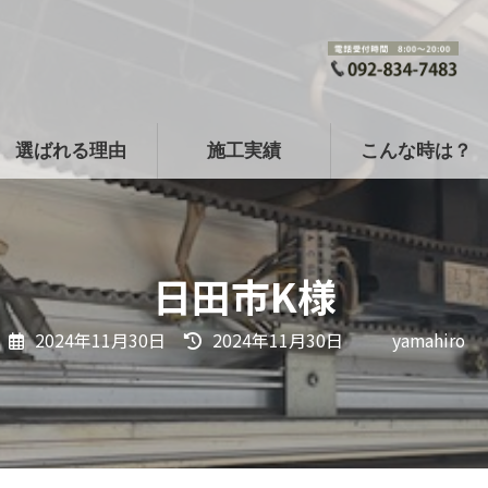
選ばれる理由
施工実績
こんな時は？
日田市K様
最
2024年11月30日
2024年11月30日
yamahiro
終
更
新
日
時
: