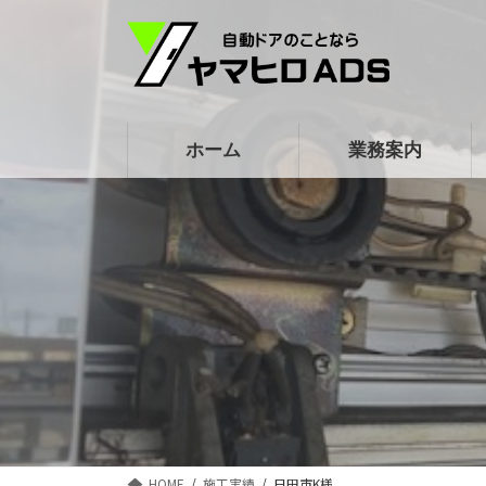
コ
ナ
ン
ビ
テ
ゲ
ン
ー
ツ
シ
ホーム
業務案内
へ
ョ
ス
ン
キ
に
ッ
移
プ
動
HOME
施工実績
日田市K様