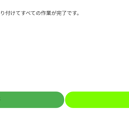
り付けてすべての作業が完了です。
施
カテゴリー
工
事
実
績