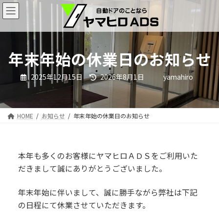
コ
ナ
ン
ビ
テ
ゲ
ン
ー
ツ
シ
年末年始の休業日のお知らせ
へ
ョ
ス
ン
最
2025年12月15日
2026年8月1日
yamahiro
終
キ
に
更
ッ
移
新
日
プ
動
時
HOME
お知らせ
年末年始の休業日のお知らせ
:
本年も多くのお客様にヤマヒロＡＤＳをご利用いた
だきまして誠にありがとうございました。
年末年始に伴いまして、誠に勝手ながら弊社は下記
の日程にて休業させていただきます。