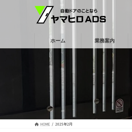
コ
ナ
ン
ビ
テ
ゲ
ン
ー
ツ
シ
ホーム
業務案内
へ
ョ
ス
ン
キ
に
ッ
移
プ
動
HOME
2025年2月